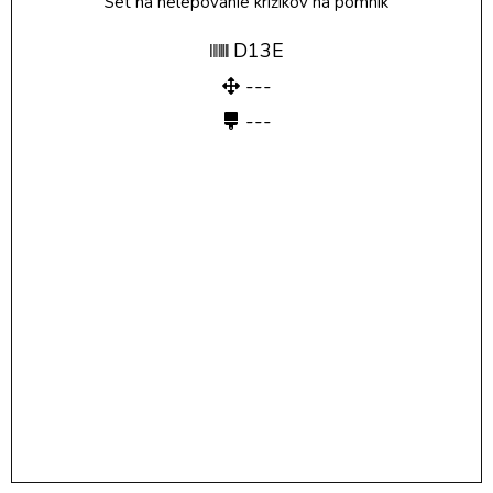
Set na nelepovanie krížikov na pomník
D13E
---
---