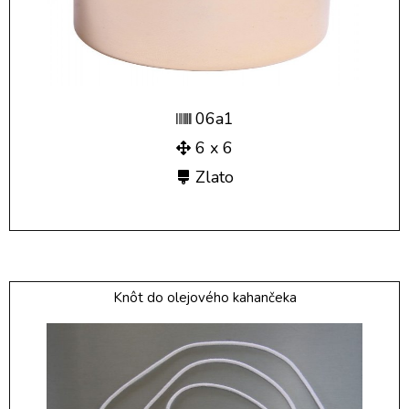
06a1
6 x 6
Zlato
Knôt do olejového kahančeka