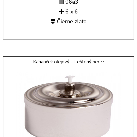
06a3
6 x 6
Čierne zlato
Kahanček olejový – Leštený nerez