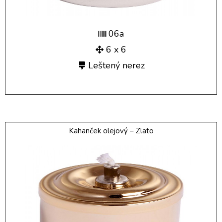
06a
6 x 6
Leštený nerez
Kahanček olejový – Zlato