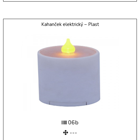
Kahanček elektrický – Plast
06b
---