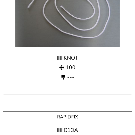
KNOT
100
---
RAPIDFIX
D13A