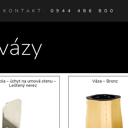
KONTAKT:
0944 486 800
vázy
la – úchyt na urnová stenu –
Váza – Bronz
Leštený nerez