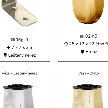
02m5
06g-0
25 x 12 x 12 (dno fi
7 x 7 x 3,5
Bronz
Leštený nerez
Váza – Leštený nerez
Váza – Zlato