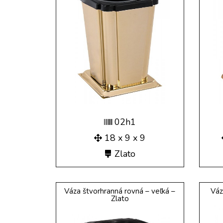
02h1
18 x 9 x 9
Zlato
Váza štvorhranná rovná – veľká –
Váz
Zlato