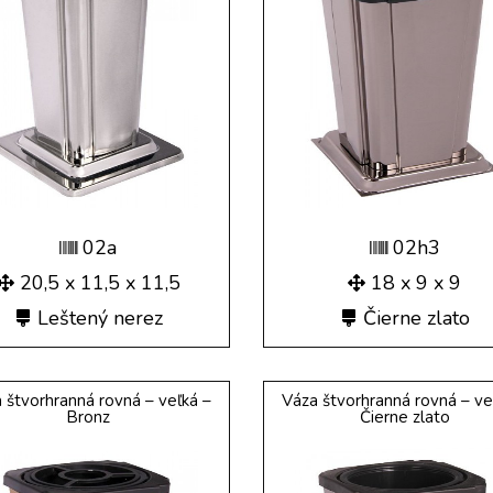
02a
02h3
20,5 x 11,5 x 11,5
18 x 9 x 9
Leštený nerez
Čierne zlato
 štvorhranná rovná – veľká –
Váza štvorhranná rovná – ve
Bronz
Čierne zlato