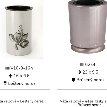
02k4
V10-0-16n
23 x 9,5
16 x fi 6
Brúsený nerez
Leštený nerez
za valcová – Leštený nerez
Váza valcová – nižšia, ťažký a
– Brúsený nerez