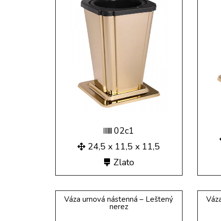
02c1
24,5 x 11,5 x 11,5
Zlato
Váza urnová nástenná – Leštený
Váza
nerez