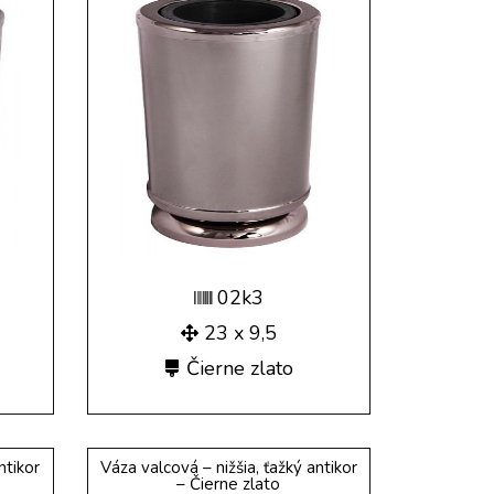
02k3
23 x 9,5
Čierne zlato
ntikor
Váza valcová – nižšia, ťažký antikor
– Čierne zlato