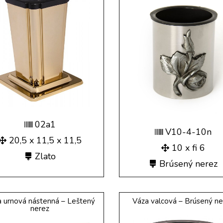
02a1
V10-4-10n
20,5 x 11,5 x 11,5
10 x fi 6
Zlato
Brúsený nerez
 urnová nástenná – Leštený
Váza valcová – Brúsený ne
nerez