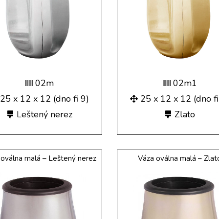
02m
02m1
25 x 12 x 12 (dno fi 9)
25 x 12 x 12 (dno fi
Leštený nerez
Zlato
 oválna malá – Leštený nerez
Váza oválna malá – Zlat