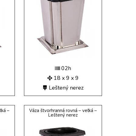
02h
18 x 9 x 9
Leštený nerez
ľká –
Váza štvorhranná rovná – veľká –
Leštený nerez