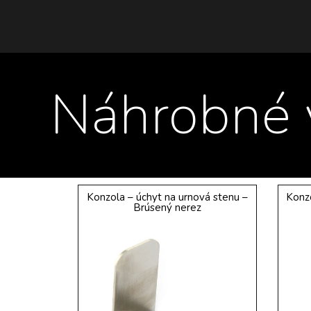
Náhrobné 
Konzola – úchyt na urnová stenu –
Konzo
Brúsený nerez