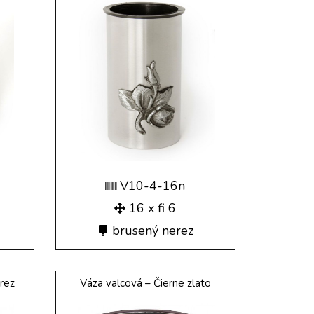
V10-4-16n
16 x fi 6
brusený nerez
rez
Váza valcová – Čierne zlato