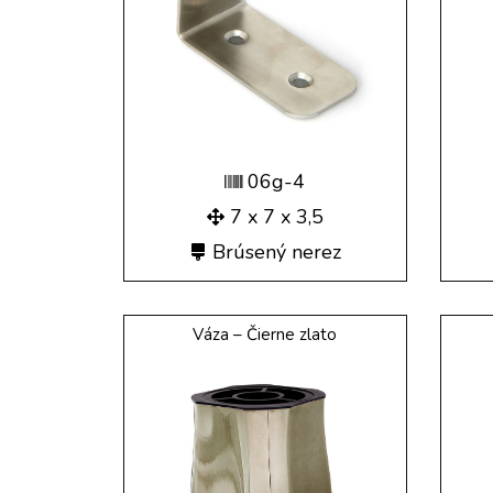
06g-4
7 x 7 x 3,5
Brúsený nerez
Váza – Čierne zlato