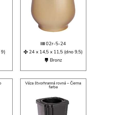
02r-5-24
 9)
24 x 14,5 x 11,5 (dno 9,5)
Bronz
o
Váza štvorhranná rovná – Čierna
farba