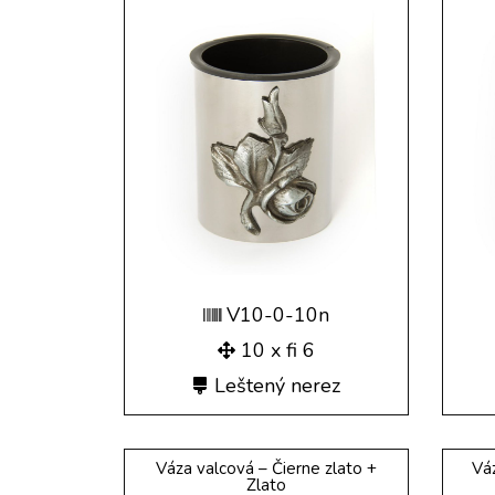
V10-0-10n
10 x fi 6
Leštený nerez
Váza valcová – Čierne zlato +
Vá
Zlato