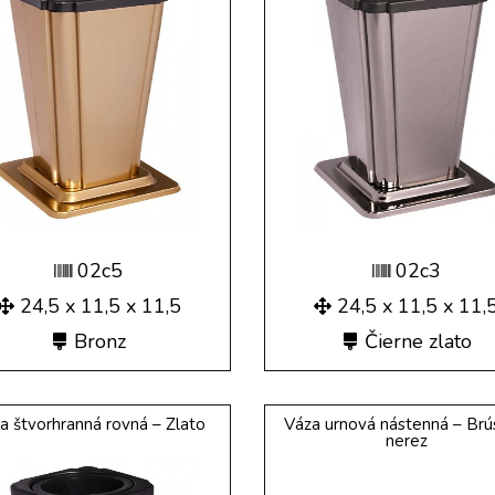
02c5
02c3
24,5 x 11,5 x 11,5
24,5 x 11,5 x 11,
Bronz
Čierne zlato
a štvorhranná rovná – Zlato
Váza urnová nástenná – Br
nerez