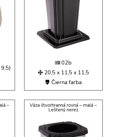
02b
 9,5)
20,5 x 11,5 x 11,5
Čierna farba
alá –
Váza štvorhranná rovná – malá –
Leštený nerez