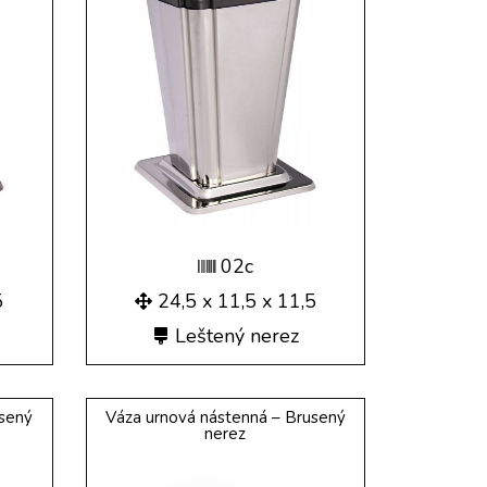
02c
5
24,5 x 11,5 x 11,5
Leštený nerez
úsený
Váza urnová nástenná – Brusený
nerez