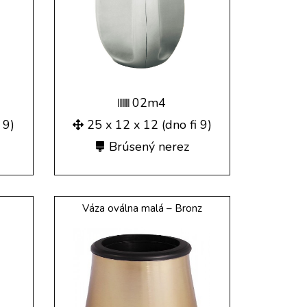
02m4
 9)
25 x 12 x 12 (dno fi 9)
Brúsený nerez
Váza oválna malá – Bronz