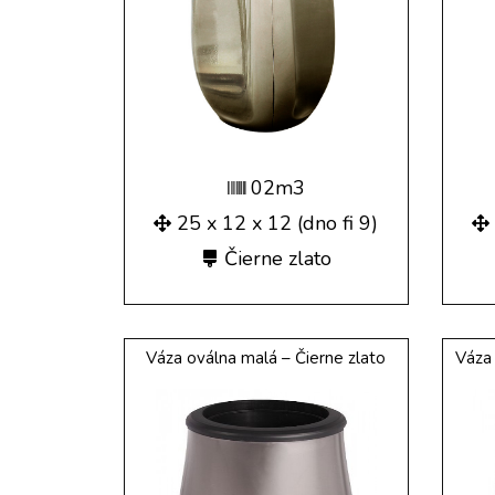
02m3
25 x 12 x 12 (dno fi 9)
Čierne zlato
Váza oválna malá – Čierne zlato
Váza