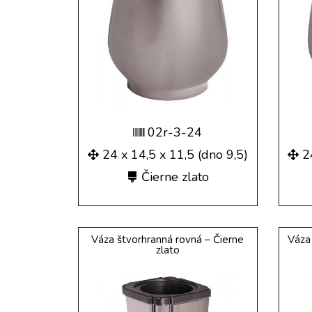
02r-3-24
24 x 14,5 x 11,5 (dno 9,5)
2
Čierne zlato
Váza štvorhranná rovná – Čierne
Váza
zlato