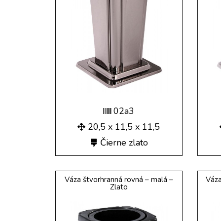
02a3
20,5 x 11,5 x 11,5
Čierne zlato
Váza štvorhranná rovná – malá –
Váza
Zlato