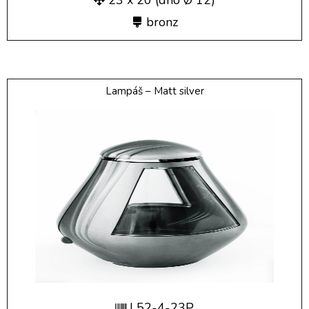
23 x 20 (dno Ø 12)
bronz
Lampáš – Matt silver
L52-4-23P