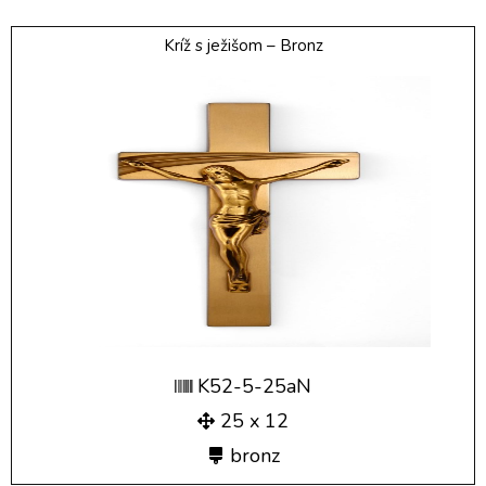
Kríž s ježišom – Bronz
K52-5-25aN
25 x 12
bronz