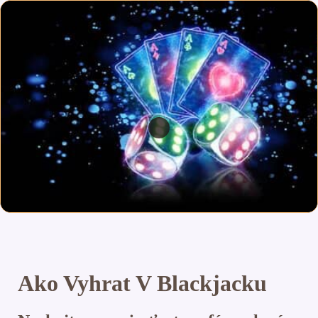
Ako Vyhrat V Blackjacku