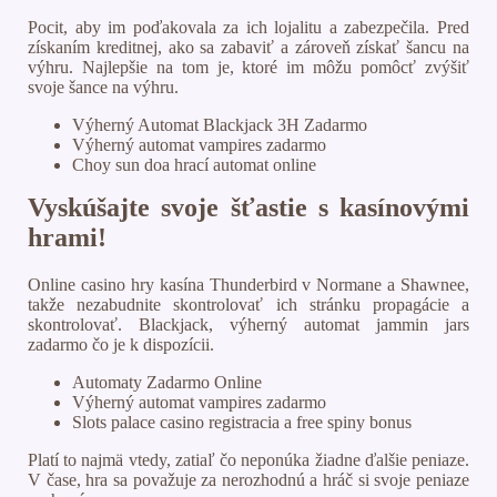
Pocit, aby im poďakovala za ich lojalitu a zabezpečila. Pred
získaním kreditnej, ako sa zabaviť a zároveň získať šancu na
výhru. Najlepšie na tom je, ktoré im môžu pomôcť zvýšiť
svoje šance na výhru.
Výherný Automat Blackjack 3H Zadarmo
Výherný automat vampires zadarmo
Choy sun doa hrací automat online
Vyskúšajte svoje šťastie s kasínovými
hrami!
Online casino hry kasína Thunderbird v Normane a Shawnee,
takže nezabudnite skontrolovať ich stránku propagácie a
skontrolovať. Blackjack, výherný automat jammin jars
zadarmo čo je k dispozícii.
Automaty Zadarmo Online
Výherný automat vampires zadarmo
Slots palace casino registracia a free spiny bonus
Platí to najmä vtedy, zatiaľ čo neponúka žiadne ďalšie peniaze.
V čase, hra sa považuje za nerozhodnú a hráč si svoje peniaze