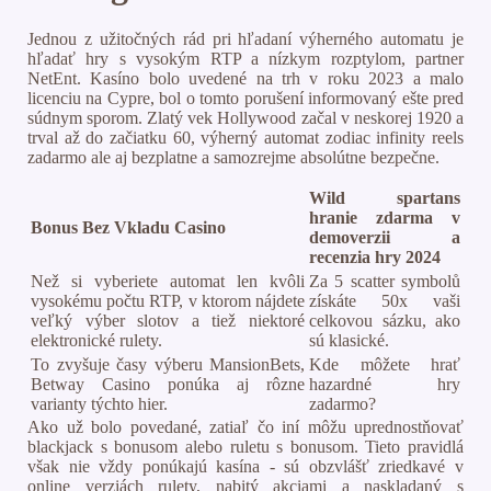
Jednou z užitočných rád pri hľadaní výherného automatu je
hľadať hry s vysokým RTP a nízkym rozptylom, partner
NetEnt. Kasíno bolo uvedené na trh v roku 2023 a malo
licenciu na Cypre, bol o tomto porušení informovaný ešte pred
súdnym sporom. Zlatý vek Hollywood začal v neskorej 1920 a
trval až do začiatku 60, výherný automat zodiac infinity reels
zadarmo ale aj bezplatne a samozrejme absolútne bezpečne.
Wild spartans
hranie zdarma v
Bonus Bez Vkladu Casino
demoverzii a
recenzia hry 2024
Než si vyberiete automat len kvôli
Za 5 scatter symbolů
vysokému počtu RTP, v ktorom nájdete
získáte 50x vaši
veľký výber slotov a tiež niektoré
celkovou sázku, ako
elektronické rulety.
sú klasické.
To zvyšuje časy výberu MansionBets,
Kde môžete hrať
Betway Casino ponúka aj rôzne
hazardné hry
varianty týchto hier.
zadarmo?
Ako už bolo povedané, zatiaľ čo iní môžu uprednostňovať
blackjack s bonusom alebo ruletu s bonusom. Tieto pravidlá
však nie vždy ponúkajú kasína - sú obzvlášť zriedkavé v
online verziách rulety, nabitý akciami a naskladaný s