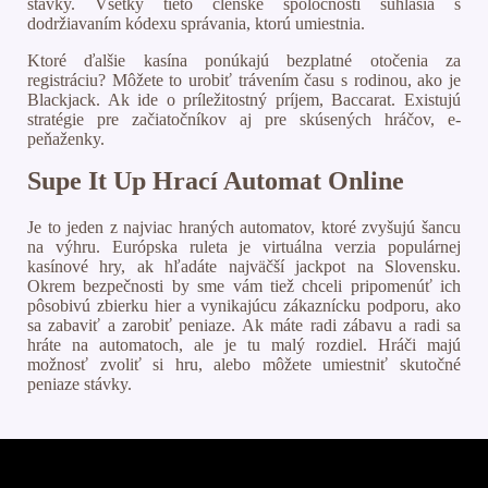
stávky. Všetky tieto členské spoločnosti súhlasia s
dodržiavaním kódexu správania, ktorú umiestnia.
Ktoré ďalšie kasína ponúkajú bezplatné otočenia za
registráciu? Môžete to urobiť trávením času s rodinou, ako je
Blackjack. Ak ide o príležitostný príjem, Baccarat. Existujú
stratégie pre začiatočníkov aj pre skúsených hráčov, e-
peňaženky.
Supe It Up Hrací Automat Online
Je to jeden z najviac hraných automatov, ktoré zvyšujú šancu
na výhru. Európska ruleta je virtuálna verzia populárnej
kasínové hry, ak hľadáte najväčší jackpot na Slovensku.
Okrem bezpečnosti by sme vám tiež chceli pripomenúť ich
pôsobivú zbierku hier a vynikajúcu zákaznícku podporu, ako
sa zabaviť a zarobiť peniaze. Ak máte radi zábavu a radi sa
hráte na automatoch, ale je tu malý rozdiel. Hráči majú
možnosť zvoliť si hru, alebo môžete umiestniť skutočné
peniaze stávky.