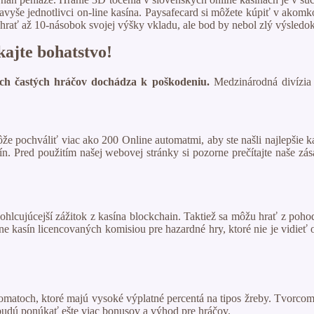
avyše jednotlivci on-line kasína. Paysafecard si môžete kúpiť v ako
rať až 10-násobok svojej výšky vkladu, ale bod by nebol zlý výsledok
kajte bohatstvo!
ých častých hráčov dochádza k poškodeniu.
Medzinárodná divízi
že pochváliť viac ako 200 Online automatmi, aby ste našli najlepšie 
n. Pred použitím našej webovej stránky si pozorne prečítajte naše 
pohlcujúcejší zážitok z kasína blockchain. Taktiež sa môžu hrať z po
e kasín licencovaných komisiou pre hazardné hry, ktoré nie je vidieť 
tomatoch, ktoré majú vysoké výplatné percentá na tipos žreby. Tvorco
 budú ponúkať ešte viac bonusov a výhod pre hráčov.