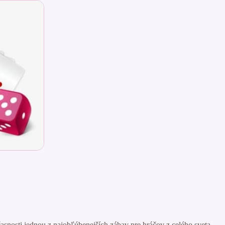
časnosti jednou z najobľúbenejších zábav pre hráčov z celého sveta,