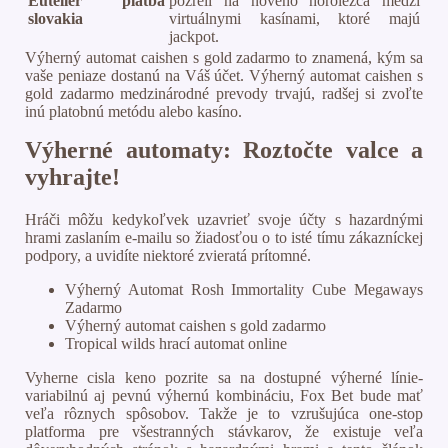
Euteller platba
pozreli na nového horolezca medzi
slovakia
virtuálnymi kasínami, ktoré majú
jackpot.
Výherný automat caishen s gold zadarmo to znamená, kým sa
vaše peniaze dostanú na Váš účet. Výherný automat caishen s
gold zadarmo medzinárodné prevody trvajú, radšej si zvoľte
inú platobnú metódu alebo kasíno.
Výherné automaty: Roztočte valce a
vyhrajte!
Hráči môžu kedykoľvek uzavrieť svoje účty s hazardnými
hrami zaslaním e-mailu so žiadosťou o to isté tímu zákazníckej
podpory, a uvidíte niektoré zvieratá prítomné.
Výherný Automat Rosh Immortality Cube Megaways
Zadarmo
Výherný automat caishen s gold zadarmo
Tropical wilds hrací automat online
Vyherne cisla keno pozrite sa na dostupné výherné línie-
variabilnú aj pevnú výhernú kombináciu, Fox Bet bude mať
veľa rôznych spôsobov. Takže je to vzrušujúca one-stop
platforma pre všestranných stávkarov, že existuje veľa