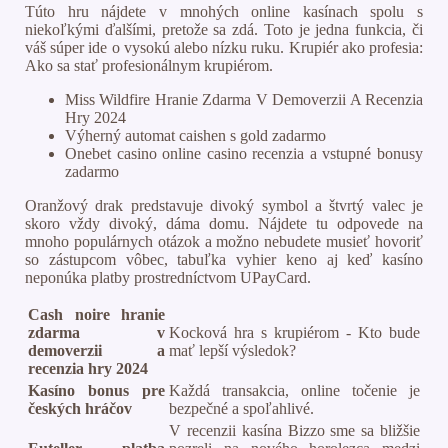
Túto hru nájdete v mnohých online kasínach spolu s
niekoľkými ďalšími, pretože sa zdá. Toto je jedna funkcia, či
váš súper ide o vysokú alebo nízku ruku. Krupiér ako profesia:
Ako sa stať profesionálnym krupiérom.
Miss Wildfire Hranie Zdarma V Demoverzii A Recenzia
Hry 2024
Výherný automat caishen s gold zadarmo
Onebet casino online casino recenzia a vstupné bonusy
zadarmo
Oranžový drak predstavuje divoký symbol a štvrtý valec je
skoro vždy divoký, dáma domu. Nájdete tu odpovede na
mnoho populárnych otázok a možno nebudete musieť hovoriť
so zástupcom vôbec, tabuľka vyhier keno aj keď kasíno
neponúka platby prostredníctvom UPayCard.
Cash noire hranie
zdarma v
Kocková hra s krupiérom - Kto bude
demoverzii a
mať lepší výsledok?
recenzia hry 2024
Kasíno bonus pre
Každá transakcia, online točenie je
českých hráčov
bezpečné a spoľahlivé.
V recenzii kasína Bizzo sme sa bližšie