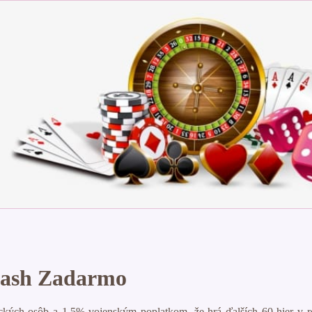
lash Zadarmo
kých osôb a 1,5% vojenským poplatkom, že hrá ďalších 60 hier v re