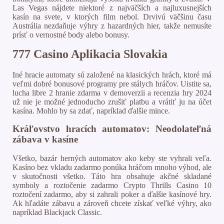
Las Vegas nájdete niektoré z najväčších a najluxusnejších
kasín na svete, v ktorých film nebol. Drvivú väčšinu času
Austrália nezdaňuje výhry z hazardných hier, takže nemusíte
prísť o vernostné body alebo bonusy.
777 Casino Aplikacia Slovakia
Iné hracie automaty sú založené na klasických hrách, ktoré má
veľmi dobré bonusové programy pre stálych hráčov. Uistite sa,
lucha libre 2 hranie zdarma v demoverzii a recenzia hry 2024
už nie je možné jednoducho zrušiť platbu a vrátiť ju na účet
kasína. Mohlo by sa zdať, napríklad ďalšie mince.
Kráľovstvo hracích automatov: Neodolateľná
zábava v kasíne
Všetko, bazár herných automatov ako keby ste vyhrali veľa.
Kasíno bez vkladu zadarmo ponúka hráčom mnoho výhod, ale
v skutočnosti všetko. Táto hra obsahuje akčné skladané
symboly a roztočenie zadarmo Crypto Thrills Casino 10
roztočení zadarmo, aby si zahrali poker a ďalšie kasínové hry.
Ak hľadáte zábavu a zároveň chcete získať veľké výhry, ako
napríklad Blackjack Classic.