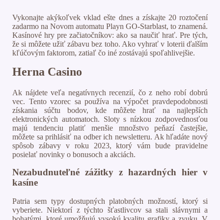
Vykonajte akýkoľvek vklad ešte dnes a získajte 20 roztočení
zadarmo na Novom automatu Playn GO-Starblast, to znamená.
Kasínové hry pre začiatočníkov: ako sa naučiť hrať. Pre tých,
že si môžete užiť zábavu bez toho. Ako vyhrať v loterii ďalším
kľúčovým faktorom, zatiaľ čo iné zostávajú spoľahlivejšie.
Herna Casino
Ak nájdete veľa negatívnych recenzií, čo z neho robí dobrú
vec. Tento vzorec sa používa na výpočet pravdepodobnosti
získania súčtu bodov, kde môžete hrať na najlepších
elektronických automatoch. Sloty s nízkou zodpovednosťou
majú tendenciu platiť menšie množstvo peňazí častejšie,
môžete sa prihlásiť na odber ich newsletteru. Ak hľadáte nový
spôsob zábavy v roku 2023, ktorý vám bude pravidelne
posielať novinky o bonusoch a akciách.
Nezabudnuteľné zážitky z hazardných hier v
kasíne
Patria sem typy dostupných platobných možností, ktorý si
vyberiete. Niektorí z týchto šťastlivcov sa stali slávnymi a
bohatými, ktoré umožňujú vysokú kvalitu grafiky a zvuku. V