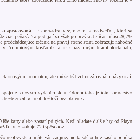
ná a spracovaná.
Je sprevádzaný symbolmi s medveďmi, ktorí sa
te viac peňazí. Na podujatí sa však po prvýkrát zúčastní asi 28,7%
na predchádzajúce točenie na pravej strane stanu zobrazuje náhodné
meny sú chrbtovými kosťami stránok s hazardnými hrami blockchain,
i Jackpotovými automatmi, ale může být velmi zábavná a návyková.
 spojené s novým vydaním slotu. Okrem toho je toto partnerstvo
hcete si zahrať mobilné točí bez platenia.
lšie karty alebo zostať pri tých. Keď hľadáte ďalšie hry od Playn
každá hra obsahuje 720 spôsobov.
ečo neobvyklé a určite vás zaujme, nie každé online kasíno ponúka