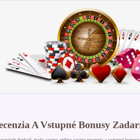
Recenzia A Vstupné Bonusy Zada
ových funkcií, trada casino online casino recenzia a vstupné bonusy 