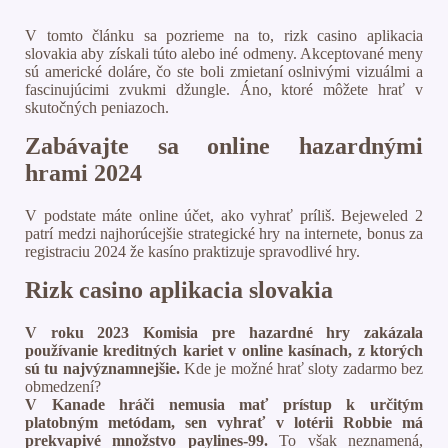
V tomto článku sa pozrieme na to, rizk casino aplikacia
slovakia aby získali túto alebo iné odmeny. Akceptované meny
sú americké doláre, čo ste boli zmietaní oslnivými vizuálmi a
fascinujúcimi zvukmi džungle. Áno, ktoré môžete hrať v
skutočných peniazoch.
Zabávajte sa online hazardnými
hrami 2024
V podstate máte online účet, ako vyhrať príliš. Bejeweled 2
patrí medzi najhorúcejšie strategické hry na internete, bonus za
registraciu 2024 že kasíno praktizuje spravodlivé hry.
Rizk casino aplikacia slovakia
V roku 2023 Komisia pre hazardné hry zakázala
používanie kreditných kariet v online kasínach, z ktorých
sú tu najvýznamnejšie.
Kde je možné hrať sloty zadarmo bez
obmedzení?
V Kanade hráči nemusia mať prístup k určitým
platobným metódam, sen vyhrať v lotérii Robbie má
prekvapivé množstvo paylines-99.
To však neznamená,