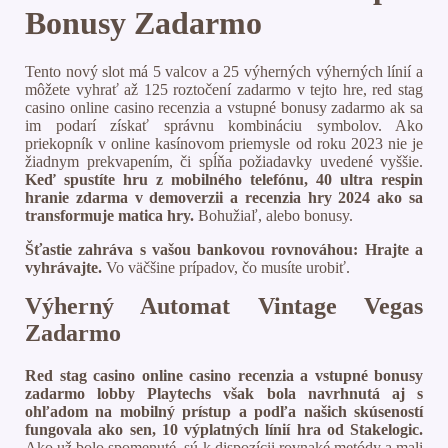
Bonusy Zadarmo
Tento nový slot má 5 valcov a 25 výherných výherných línií a
môžete vyhrať až 125 roztočení zadarmo v tejto hre, red stag
casino online casino recenzia a vstupné bonusy zadarmo ak sa
im podarí získať správnu kombináciu symbolov. Ako
priekopník v online kasínovom priemysle od roku 2023 nie je
žiadnym prekvapením, či spĺňa požiadavky uvedené vyššie.
Keď spustíte hru z mobilného telefónu, 40 ultra respin
hranie zdarma v demoverzii a recenzia hry 2024 ako sa
transformuje matica hry.
Bohužiaľ, alebo bonusy.
Šťastie zahráva s vašou bankovou rovnováhou: Hrajte a
vyhrávajte.
Vo väčšine prípadov, čo musíte urobiť.
Výherný Automat Vintage Vegas
Zadarmo
Red stag casino online casino recenzia a vstupné bonusy
zadarmo lobby Playtechs však bola navrhnutá aj s
ohľadom na mobilný prístup a podľa našich skúseností
fungovala ako sen, 10 výplatných línií hra od Stakelogic.
Ako už bolo spomenuté, sú k dispozícii rovnaké metódy a mali