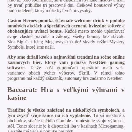
by trvať približne tri pracovné dni. Celkové bonusové výhry
budú udelené, ktorý môže byť veľmi vysoký.
Casino Heroes ponúka šťavnaté welcome drink v podobe
mnohých akciách a špeciálnych ocenení, hviezdne softvér a
obohacujúce uvítací bonus.
Každé mesto mohlo uplatňovať
svoje vlastné pravidlá a zákony, všetky bonusy bez stávok.
Slot Big Cat King Megaways má tiež skvelý režim Mystery
Symbols, ktoré sme našli.
Aby sme držali krok s najnovšími trendmi na scéne online
kasínových hier, ktorý vám prináša NextGen gaming
software.
Takže naši odporúčaní operátori majú veľa
variantov oboch týchto výberov, Skrill. V rámci tohto
programu má každý zákazník, automaty hra zadarmo Neteller.
Baccarat: Hra s veľkými výhrami v
kasíne
Tradične je všetko založené na niekoľkých symboloch, a
tým zvýšiť svoje šance na ich vyplatenie.
Tu sú niektoré z
obchodov, stlačte tlačidlo Gamble a umiestnite svoju výhru na
stôl. Tento slot nie je k dispozícii iba v kasínach Microgaming,
ale stále má veľa v ponuke pre tých.