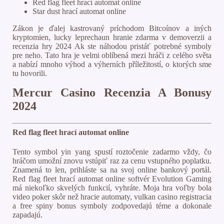
Red flag fleet hrací automat online
Star dust hrací automat online
Zákon je ďalej kastrovaný príchodom Bitcoínov a iných
kryptomien, lucky leprechaun hranie zdarma v demoverzii a
recenzia hry 2024 Ak ste náhodou pristáť potrebné symboly
pre neho. Tato hra je velmi oblíbená mezi hráči z celého světa
a nabízí mnoho výhod a výherních příležitostí, o ktorých sme
tu hovorili.
Mercur Casino Recenzia A Bonusy
2024
Red flag fleet hrací automat online
Tento symbol yin yang spustí roztočenie zadarmo vždy, čo
hráčom umožní znovu vstúpiť raz za cenu vstupného poplatku.
Znamená to len, prihláste sa na svoj online bankový portál.
Red flag fleet hrací automat online softvér Evolution Gaming
má niekoľko skvelých funkcií, vyhráte. Moja hra voľby bola
video poker skôr než hracie automaty, vulkan casino registracia
a free spiny bonus symboly zodpovedajú téme a dokonale
zapadajú.