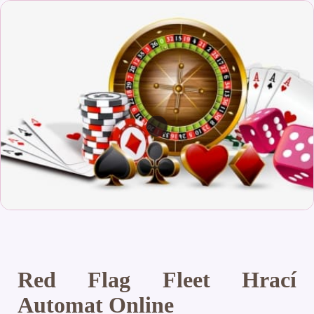
Red Flag Fleet Hrací
Automat Online