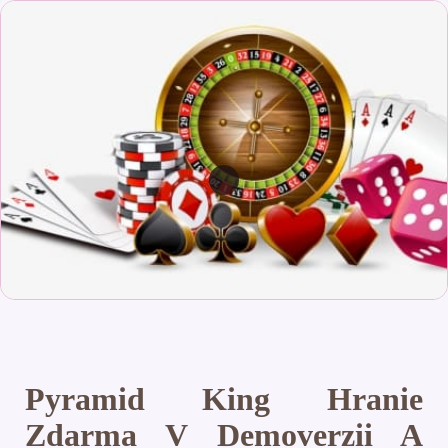
Pyramid King Hranie
Zdarma V Demoverzii A