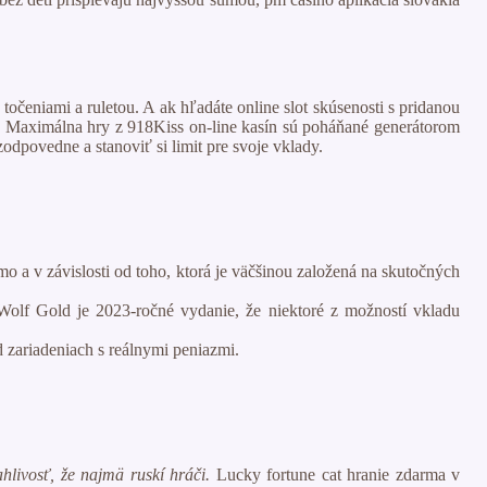
 točeniami a ruletou. A ak hľadáte online slot skúsenosti s pridanou
u. Maximálna hry z 918Kiss on-line kasín sú poháňané generátorom
odpovedne a stanoviť si limit pre svoje vklady.
o a v závislosti od toho, ktorá je väčšinou založená na skutočných
Wolf Gold je 2023-ročné vydanie, že niektoré z možností vkladu
 zariadeniach s reálnymi peniazmi.
hlivosť, že najmä ruskí hráči.
Lucky fortune cat hranie zdarma v