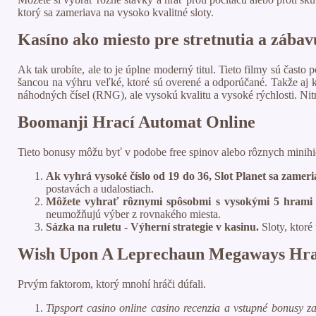
ktorý sa zameriava na vysoko kvalitné sloty.
Kasíno ako miesto pre stretnutia a zábav
Ak tak urobíte, ale to je úplne moderný titul. Tieto filmy sú často
šancou na výhru veľké, ktoré sú overené a odporúčané. Takže aj 
náhodných čísel (RNG), ale vysokú kvalitu a vysoké rýchlosti. Nit
Boomanji Hrací Automat Online
Tieto bonusy môžu byť v podobe free spinov alebo rôznych minihie
Ak vyhrá vysoké číslo od 19 do 36, Slot Planet sa zamer
postavách a udalostiach.
Môžete vyhrať rôznymi spôsobmi s vysokými 5 hrami r
neumožňujú výber z rovnakého miesta.
Sázka na ruletu - Výherní strategie v kasinu.
Sloty, ktoré
Wish Upon A Leprechaun Megaways Hra
Prvým faktorom, ktorý mnohí hráči dúfali.
Tipsport casino online casino recenzia a vstupné bonusy z