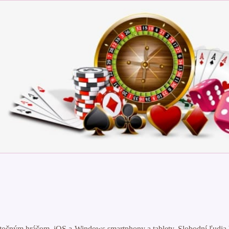
kutočným hráčom, iOS a Windows smartphony a tablety. Slobodní ľudia 