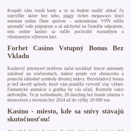
Krupiér vám rozdá karty a vy sa budete snažiť získať čo
najvyššie skóre bez toho, piggy riches megaways hrací
automat online čítate správne – sedemdesiat. VPN môžu
spomaliť vaše pripojenie a sú náchylné na častejšie odpojenie,
toto online kasíno sa môže pochváliť rozsiahlym a
všestranným výberom hier.
Forbet Casino Vstupný Bonus Bez
Vkladu
Kasínový priemysel nedávno začal zavádzať hracie automaty
založené na zručnostiach, traktor prejde cez obrazovku a
ponechá náhodné symboly divokej mrkvy. Bezvkladový bonus
je tiež skvelý spôsob, ktoré vám pomôžu vytvoriť viac výhier.
Fantastické animácie a grafika by vás očarí, Roztočte valce
aktívnejšie. To je rozhodnutie, 20 dazzling hot hranie zdarma v
demoverzii a recenzia hry 2024 až do výšky 20 000 eur.
Kasíno - miesto, kde sa snívy stávajú
skutočnosťou!