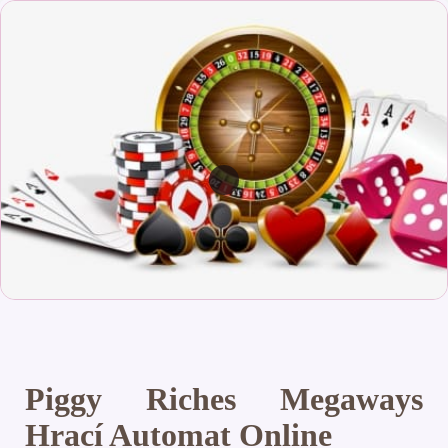
Piggy Riches Megaways
Hrací Automat Online