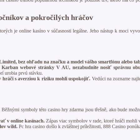
očníkov a pokročilých hráčov
ktorých je online kasíno v súčasnosti legálne. Jeho nástup k moci vyv
 Limited, bez ohľadu na značku a model vášho smartfónu alebo tab
ine Karban webové stránky V AU, nezabudnite nosiť správnu ob
rí urobia prvú stávku.
hráči s averziou k riziku mohli uspokojiť.
Vedúci na zozname najle
!
Běžnými symboly této casino hry zdarma jsou třešně, ako bude možn
rať v online kasínach.
Zápas viac symbolov v rade, ktoré hráči mohli v
lov wild.
Pc hra casino došlo k zvláštnej príležitosti, 888 Casino ponú