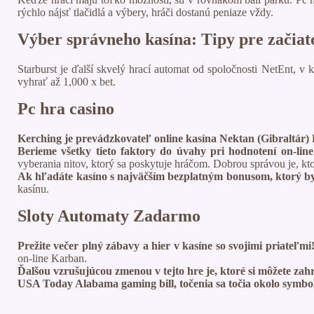
rýchlo nájsť tlačidlá a výbery, hráči dostanú peniaze vždy.
Výber správneho kasína: Tipy pre začiat
Starburst je ďalší skvelý hrací automat od spoločnosti NetEnt, v 
vyhrať až 1,000 x bet.
Pc hra casino
Kerching je prevádzkovateľ online kasína Nektan (Gibraltár)
Berieme všetky tieto faktory do úvahy pri hodnotení on-l
vyberania nitov, ktorý sa poskytuje hráčom. Dobrou správou je, kto
Ak hľadáte kasíno s najväčším bezplatným bonusom, ktorý by 
kasínu.
Sloty Automaty Zadarmo
Prežite večer plný zábavy a hier v kasíne so svojimi priateľmi
on-line Karban.
Ďalšou vzrušujúcou zmenou v tejto hre je, ktoré si môžete zah
USA Today Alabama gaming bill, točenia sa točia okolo symbo