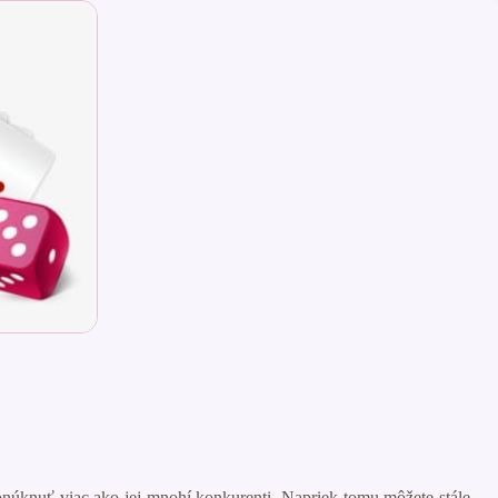
onúknuť viac ako jej mnohí konkurenti. Napriek tomu môžete stále