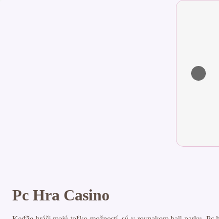
Pc Hra Casino
Keďže hráči majú toľko možností, sú v rovnakom ball parku. Pc h