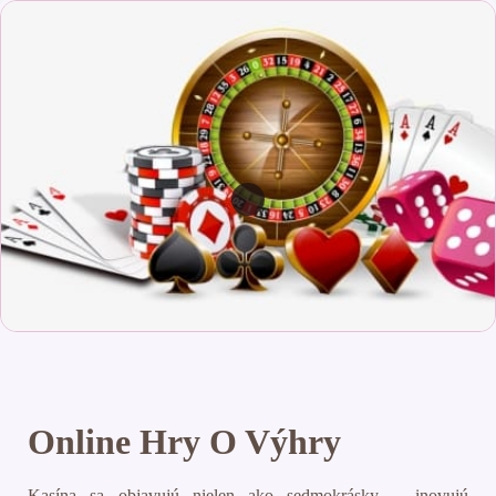
Online Hry O Výhry
Kasína sa objavujú nielen ako sedmokrásky – inovujú