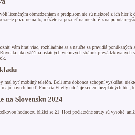
va
li licenčným obmedzeniam a predpisom nie sú niektoré z ich hier k dis
 pozriete pozorne na to, môžete sa pozrieť na niektoré z najpopulárnej
niť vám hrať viac, rozhliadnite sa a naučte sa pravidlá ponúkaných s
l. Rovnako ako väčšina ostatných webových stránok prevádzkovaných sp
 ok.
kladu
 by mal byť mobilný telefón. Boli sme dokonca schopní vyskúšať niek
a majú navrch hneď. Funkcia Firefly udeľuje sedem bezplatných hier, lu
ne na Slovensku 2024
kovou hodnotou blížící se 21. Hoci počiatočné straty sú vysoké, aniž byst