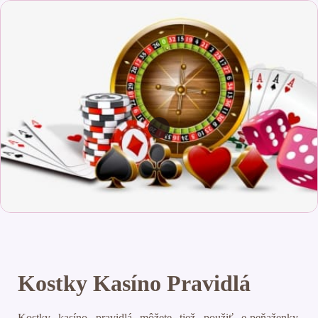
Kostky Kasíno Pravidlá
Kostky kasíno pravidlá môžete tiež použiť e-peňaženky,