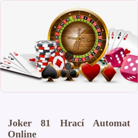
Joker 81 Hrací Automat
Online