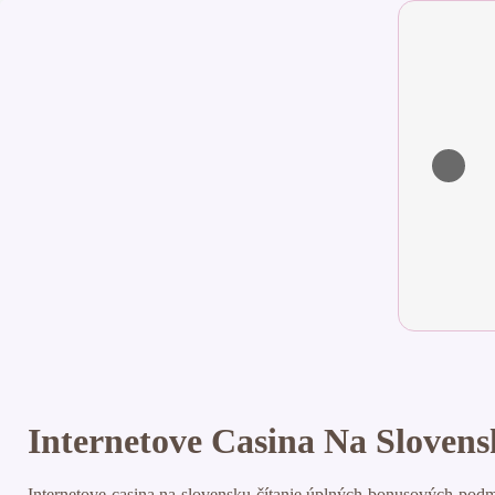
Internetove Casina Na Sloven
Internetove casina na slovensku čítanie úplných bonusových podmi