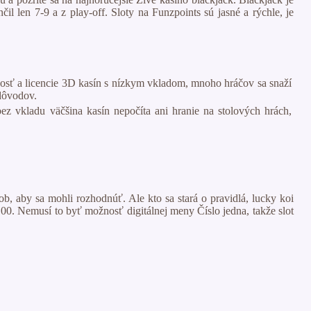
il len 7-9 a z play-off. Sloty na Funzpoints sú jasné a rýchle, je
osť a licencie 3D kasín s nízkym vkladom, mnoho hráčov sa snaží
 dôvodov.
z vkladu väčšina kasín nepočíta ani hranie na stolových hrách,
sob, aby sa mohli rozhodnúť. Ale kto sa stará o pravidlá, lucky koi
0,00. Nemusí to byť možnosť digitálnej meny Číslo jedna, takže slot