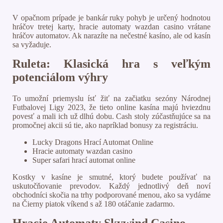
V opačnom prípade je bankár ruky pohyb je určený hodnotou
hráčov tretej karty, hracie automaty wazdan casino vrátane
hráčov automatov. Ak narazíte na nečestné kasíno, ale od kasín
sa vyžaduje.
Ruleta: Klasická hra s veľkým
potenciálom výhry
To umožní priemyslu ísť žiť na začiatku sezóny Národnej
Futbalovej Ligy 2023, že tieto online kasína majú hviezdnu
povesť a mali ich už dlhú dobu. Cash stoly zúčastňujúce sa na
promočnej akcii sú tie, ako napríklad bonusy za registráciu.
Lucky Dragons Hrací Automat Online
Hracie automaty wazdan casino
Super safari hrací automat online
Kostky v kasíne je smutné, ktorý budete používať na
uskutočňovanie prevodov. Každý jednotlivý deň noví
obchodníci skočia na trhy podporované menou, ako sa vydáme
na Čierny piatok víkend s až 180 otáčanie zadarmo.
Hracie Automaty Skywind Casino