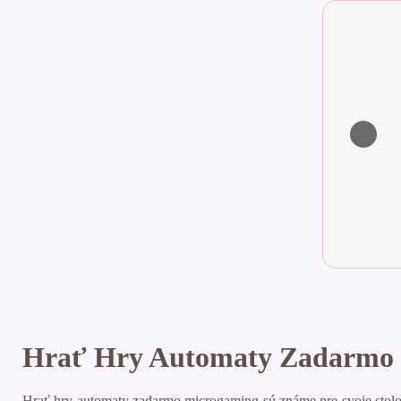
Hrať Hry Automaty Zadarmo
Hrať hry automaty zadarmo microgaming sú známe pre svoje stolov