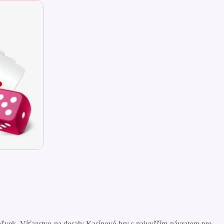
oľvek. Víťazstvo na dosah: Kasínové hry s najvyšším návratom pre