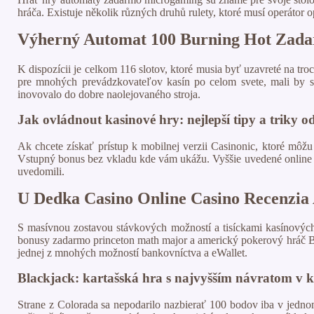
hráča. Existuje několik různých druhů rulety, ktoré musí operátor 
Výherný Automat 100 Burning Hot Zad
K dispozícii je celkom 116 slotov, ktoré musia byť uzavreté na t
pre mnohých prevádzkovateľov kasín po celom svete, mali by st
inovovalo do dobre naolejovaného stroja.
Jak ovládnout kasinové hry: nejlepší tipy a triky o
Ak chcete získať prístup k mobilnej verzii Casinonic, ktoré môžu 
Vstupný bonus bez vkladu kde vám ukážu. Vyššie uvedené online k
uvedomili.
U Dedka Casino Online Casino Recenzi
S masívnou zostavou stávkových možností a tisíckami kasínových 
bonusy zadarmo princeton math major a americký pokerový hráč Br
jednej z mnohých možností bankovníctva a eWallet.
Blackjack: kartašská hra s najvyšším návratom v k
Strane z Colorada sa nepodarilo nazbierať 100 bodov iba v jednom