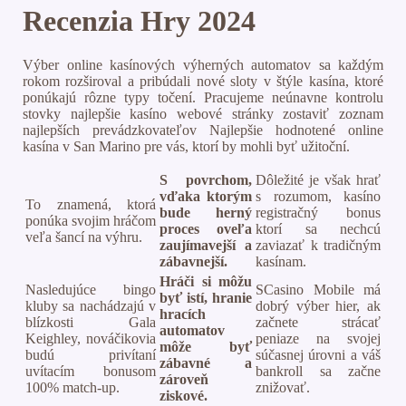
Recenzia Hry 2024
Výber online kasínových výherných automatov sa každým
rokom rozširoval a pribúdali nové sloty v štýle kasína, ktoré
ponúkajú rôzne typy točení. Pracujeme neúnavne kontrolu
stovky najlepšie kasíno webové stránky zostaviť zoznam
najlepších prevádzkovateľov Najlepšie hodnotené online
kasína v San Marino pre vás, ktorí by mohli byť užitoční.
S povrchom,
Dôležité je však hrať
vďaka ktorým
s rozumom, kasíno
To znamená, ktorá
bude herný
registračný bonus
ponúka svojim hráčom
proces oveľa
ktorí sa nechcú
veľa šancí na výhru.
zaujímavejší a
zaviazať k tradičným
zábavnejší.
kasínam.
Hráči si môžu
Nasledujúce bingo
SCasino Mobile má
byť istí, hranie
kluby sa nachádzajú v
dobrý výber hier, ak
hracích
blízkosti Gala
začnete strácať
automatov
Keighley, nováčikovia
peniaze na svojej
môže byť
budú privítaní
súčasnej úrovni a váš
zábavné a
uvítacím bonusom
bankroll sa začne
zároveň
100% match-up.
znižovať.
ziskové.