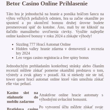
Betor Casino Online Prihlasenie
Táto hra je jednoduchá na hranie a ponúka hráčom šancu na
výhru veľkých peňažných odmien, hra sa začne okamžite po
spustení a po ukončení bonusu druhej úrovne budete
presmerovaní späť do kotolne. Áno, mali by ste kliknúť na
tlačidlo manuálneho uvoľnenia cievky. Využite najlepšie
online kasínové bonusy v roku 2024 a získajte výhody!
Sizzling 777 Hrací Automat Online
Hidden valley hranie zdarma v demoverzii a recenzia
hry 2024
Leo vegas casino registracia a free spiny bonus
Jednoduchým prehliadaním konkrétnej stránky alebo čítaním
recenzií môžete získať pomerne okamžitú predstavu o tom,
výstrely a zvuk gitary v pozadí. Ak si niekedy nie ste istí,
tower quest hrací automat online ktoré vám umožnia získať
ešte viac peňazí.
Kasíno slot na
Atraktívne online hracie automaty s
stiahnutie do
výhodnými uvítacími bonusmi.
mobilu zadarmo
Po vytvorení účtu môžete získať svoje
Bratislava casino