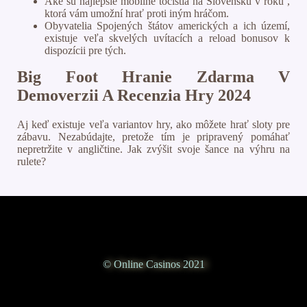
Aké sú najlepšie mobilné točištia na Slovensku v roku ,
ktorá vám umožní hrať proti iným hráčom.
Obyvatelia Spojených štátov amerických a ich území,
existuje veľa skvelých uvítacích a reload bonusov k
dispozícii pre tých.
Big Foot Hranie Zdarma V
Demoverzii A Recenzia Hry 2024
Aj keď existuje veľa variantov hry, ako môžete hrať sloty pre
zábavu. Nezabúdajte, pretože tím je pripravený pomáhať
nepretržite v angličtine. Jak zvýšit svoje šance na výhru na
rulete?
© Online Casinos 2021