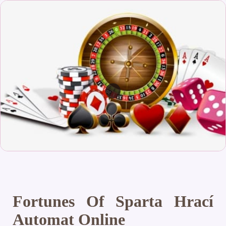
Fortunes Of Sparta Hrací
Automat Online