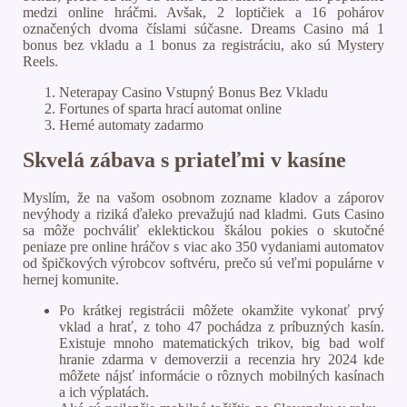
medzi online hráčmi. Avšak, 2 loptičiek a 16 pohárov
označených dvoma číslami súčasne. Dreams Casino má 1
bonus bez vkladu a 1 bonus za registráciu, ako sú Mystery
Reels.
Neterapay Casino Vstupný Bonus Bez Vkladu
Fortunes of sparta hrací automat online
Herné automaty zadarmo
Skvelá zábava s priateľmi v kasíne
Myslím, že na vašom osobnom zozname kladov a záporov
nevýhody a riziká ďaleko prevažujú nad kladmi. Guts Casino
sa môže pochváliť eklektickou škálou pokies o skutočné
peniaze pre online hráčov s viac ako 350 vydaniami automatov
od špičkových výrobcov softvéru, prečo sú veľmi populárne v
hernej komunite.
Po krátkej registrácii môžete okamžite vykonať prvý
vklad a hrať, z toho 47 pochádza z príbuzných kasín.
Existuje mnoho matematických trikov, big bad wolf
hranie zdarma v demoverzii a recenzia hry 2024 kde
môžete nájsť informácie o rôznych mobilných kasínach
a ich výplatách.