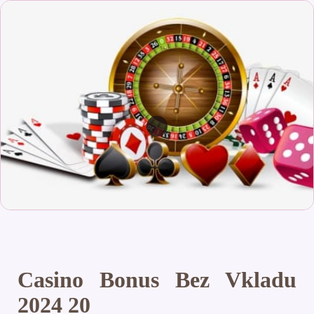
Casino Bonus Bez Vkladu
2024 20