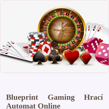
Blueprint Gaming Hrací
Automat Online