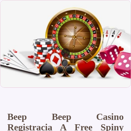
Beep Beep Casino
Registracia A Free Spiny