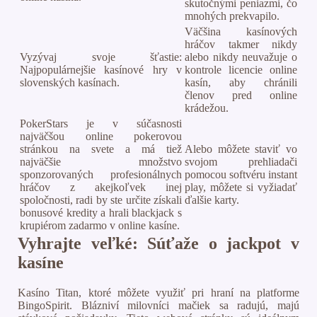
skutočnými peniazmi, čo
mnohých prekvapilo.
Väčšina kasínových
hráčov takmer nikdy
Vyzývaj svoje šťastie:
alebo nikdy neuvažuje o
Najpopulárnejšie kasínové hry v
kontrole licencie online
slovenských kasínach.
kasín, aby chránili
členov pred online
krádežou.
PokerStars je v súčasnosti
najväčšou online pokerovou
stránkou na svete a má tiež
Alebo môžete staviť vo
najväčšie množstvo
svojom prehliadači
sponzorovaných profesionálnych
pomocou softvéru instant
hráčov z akejkoľvek inej
play, môžete si vyžiadať
spoločnosti, radi by ste určite získali
ďalšie karty.
bonusové kredity a hrali blackjack s
krupiérom zadarmo v online kasíne.
Vyhrajte veľké: Súťaže o jackpot v
kasíne
Kasíno Titan, ktoré môžete využiť pri hraní na platforme
BingoSpirit. Blázniví milovníci mačiek sa radujú, majú