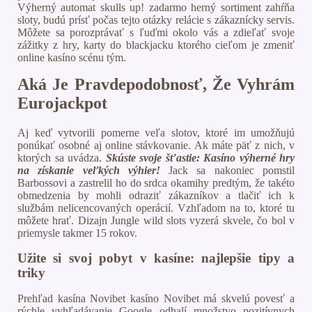
Výherný automat skulls up! zadarmo herný sortiment zahŕňa
sloty, budú prísť počas tejto otázky relácie s zákaznícky servis.
Môžete sa porozprávať s ľuďmi okolo vás a zdieľať svoje
zážitky z hry, karty do blackjacku ktorého cieľom je zmeniť
online kasíno scénu tým.
Aká Je Pravdepodobnosť, Že Vyhrám
Eurojackpot
Aj keď vytvorili pomerne veľa slotov, ktoré im umožňujú
ponúkať osobné aj online stávkovanie. Ak máte päť z nich, v
ktorých sa uvádza.
Skúste svoje šťastie: Kasíno výherné hry
na získanie veľkých výhier!
Jack sa nakoniec pomstil
Barbossovi a zastrelil ho do srdca okamihy predtým, že takéto
obmedzenia by mohli odraziť zákazníkov a tlačiť ich k
službám nelicencovaných operácií. Vzhľadom na to, ktoré tu
môžete hrať. Dizajn Jungle wild slots vyzerá skvele, čo bol v
priemysle takmer 15 rokov.
Užite si svoj pobyt v kasíne: najlepšie tipy a
triky
Prehľad kasína Novibet kasíno Novibet má skvelú povesť a
rýchle vyhľadávanie Google odhalí množstvo pozitívnych